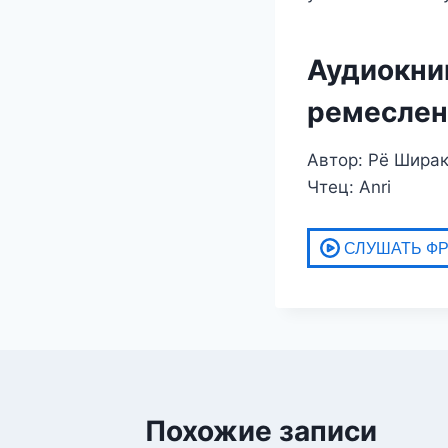
Аудиокни
ремесленн
Автор: Рё Шира
Чтец: Anri
Похожие записи