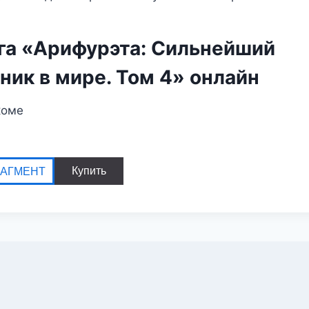
га «Арифурэта: Сильнейший
ик в мире. Том 4» онлайн
коме