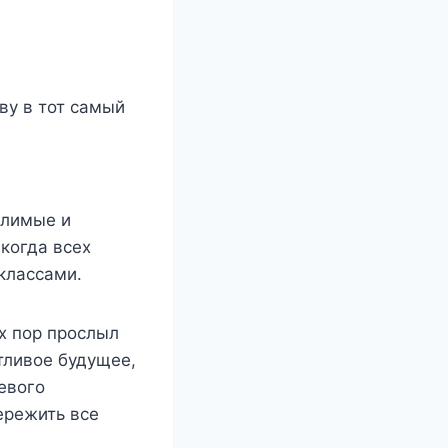
ву в тот самый
слимые и
когда всех
классами.
х пор прослыл
стливое будущее,
евого
ережить все