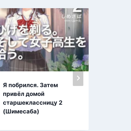
Я побрился. Затем
Я побр
привёл домой
привёл
старшеклассницу 2
старш
(Шимесаба)
(Шиме