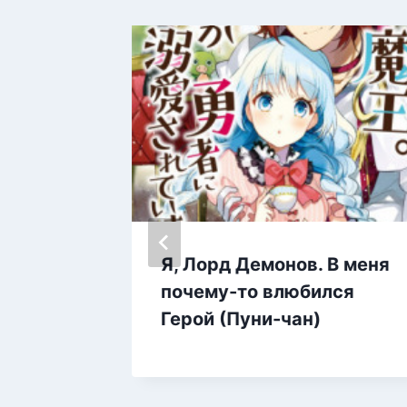
Я, Лорд Демонов. В меня
й
почему-то влюбился
Герой (Пуни-чан)