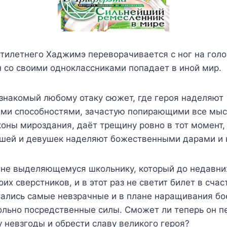
илетнего Хаджимэ переворачивается с ног на голо
н со своими одноклассниками попадает в иной мир.
знакомый любому отаку сюжет, где героя наделяют
ми способностями, зачастую попирающими все мы
ны мироздания, даёт трещину ровно в тот момент, 
шей и девушек наделяют божественными дарами и 
 не выделяющемуся школьнику, который до недавни
оих сверстников, и в этот раз не светит билет в сча
тались самые невзрачные и в плане наращивания бо
ольно посредственные силы. Сможет ли теперь он п
 невзгоды и обрести славу великого героя?