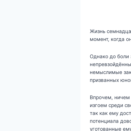
Жизнь семнадцат
момент, когда о
Однако до боли 
непревзойдённы
немыслимые зако
призванных юно
Впрочем, ничем
изгоем среди св
так как ему дос
потенциала дов
уготованные ему