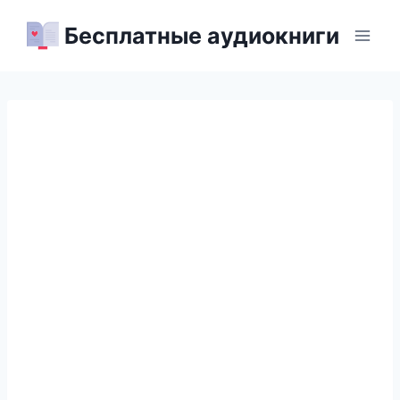
Перейти
Бесплатные аудиокниги
к
содержимому