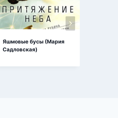
Яшмовые бусы (Мария
Яшкины
Садловская)
Щерба