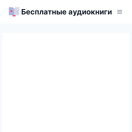
Перейти
Бесплатные аудиокниги
к
содержимому