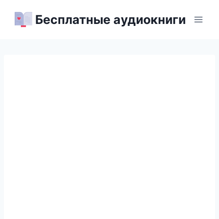
Перейти
Бесплатные аудиокниги
к
содержимому