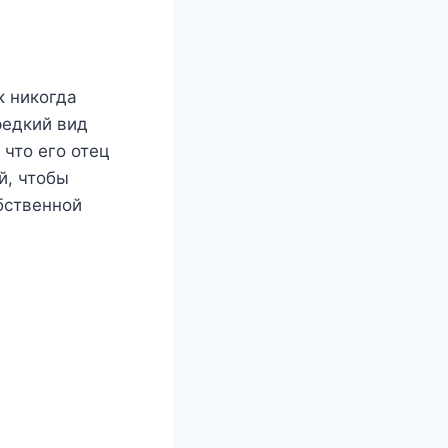
к никогда
редкий вид
 что его отец
й, чтобы
бственной