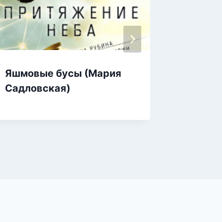
Яшмовые бусы (Мария
Яшкины
Садловская)
Щерба