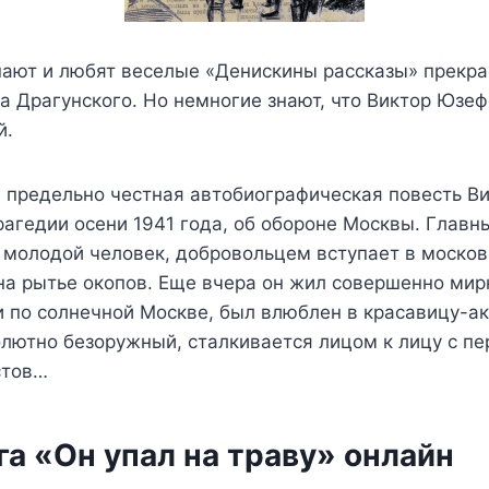
нают и любят веселые «Денискины рассказы» прекра
а Драгунского. Но немногие знают, что Виктор Юзеф
й.
 предельно честная автобиографическая повесть В
рагедии осени 1941 года, об обороне Москвы. Главн
 молодой человек, добровольцем вступает в моско
на рытье окопов. Еще вчера он жил совершенно мир
и по солнечной Москве, был влюблен в красавицу-а
олютно безоружный, сталкивается лицом к лицу с п
стов…
а «Он упал на траву» онлайн