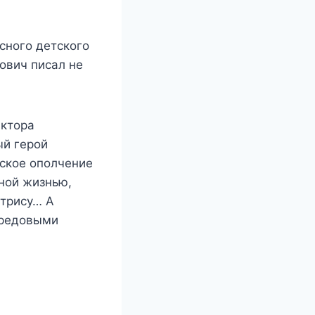
сного детского
ович писал не
иктора
ый герой
вское ополчение
ной жизнью,
ктрису… А
ередовыми