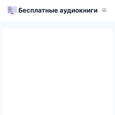
Перейти
Бесплатные аудиокниги
к
содержимому