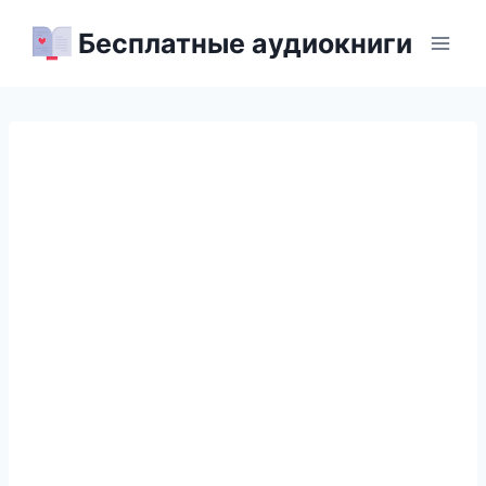
Перейти
Бесплатные аудиокниги
к
содержимому