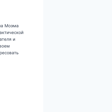
ма Моэма
фактической
ателя и
своем
ересовать