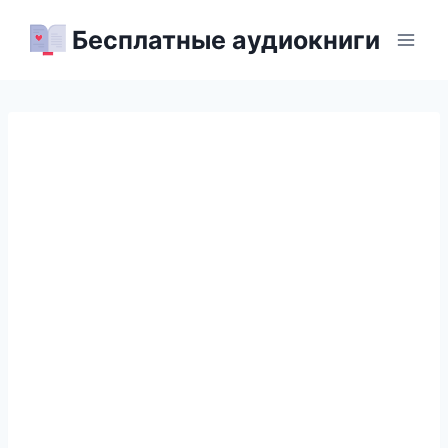
Перейти
Бесплатные аудиокниги
к
содержимому