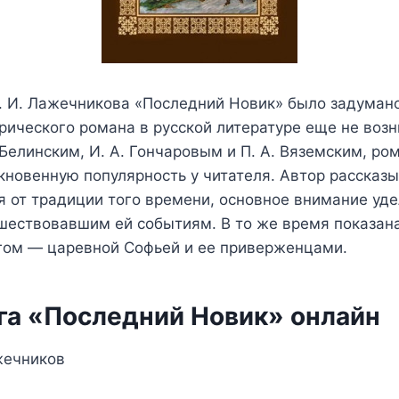
 И. Лажечникова «Последний Новик» было задумано
рического романа в русской литературе еще не возн
 Белинским, И. А. Гончаровым и П. А. Вяземским, ром
новенную популярность у читателя. Автор рассказ
дя от традиции того времени, основное внимание уде
шествовавшим ей событиям. В то же время показана
гом — царевной Софьей и ее приверженцами.
га «Последний Новик» онлайн
жечников