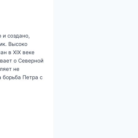
 и создано,
ик. Высоко
ан в XIX веке
ывает о Северной
ляет не
 борьба Петра с