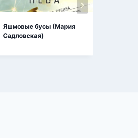
Яшмовые бусы (Мария
Яшкины
Садловская)
Щерба