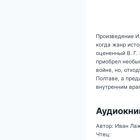
Произведение И.
когда жанр исто
оцененный В. Г.
приобрел необык
войне, но, отхо
Полтаве, а пред
внутренним вра
Аудиокни
Автор: Иван Ла
Чтец: