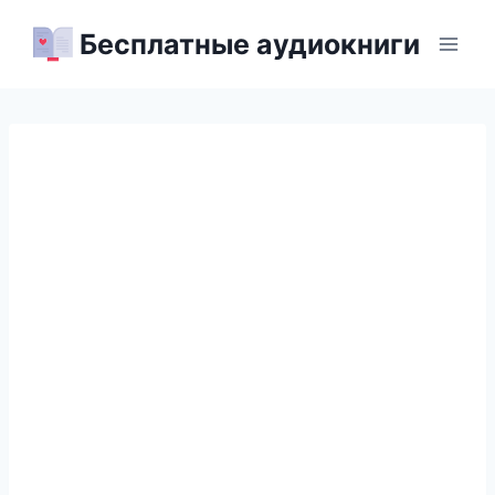
Перейти
Бесплатные аудиокниги
к
содержимому