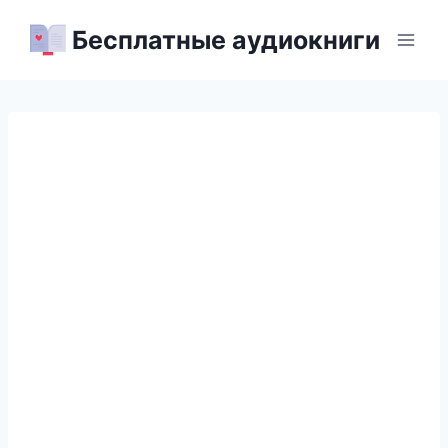
Перейти
Бесплатные аудиокниги
к
содержимому