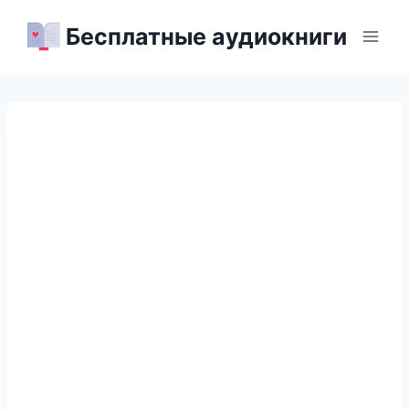
Перейти
Бесплатные аудиокниги
к
содержимому