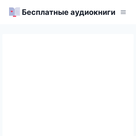
Перейти
Бесплатные аудиокниги
к
содержимому