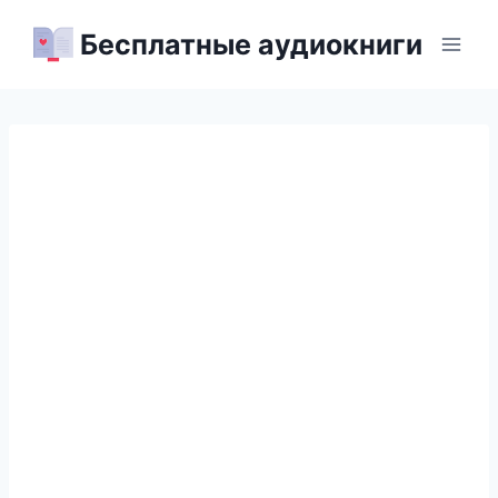
Перейти
Бесплатные аудиокниги
к
содержимому