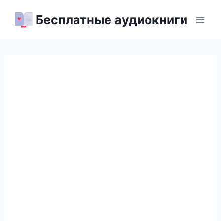
Перейти
Бесплатные аудиокниги
к
содержимому