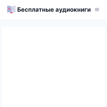
Перейти
Бесплатные аудиокниги
к
содержимому