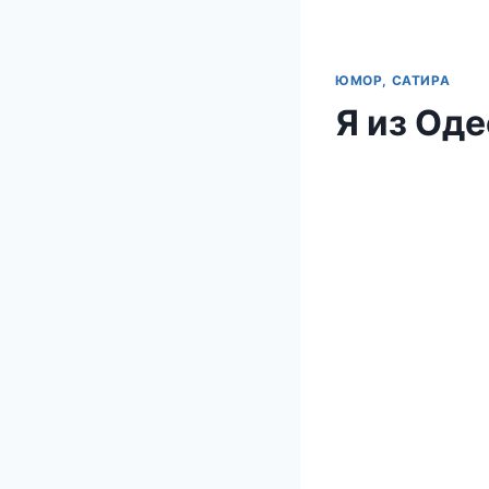
ЮМОР, САТИРА
Я из Оде