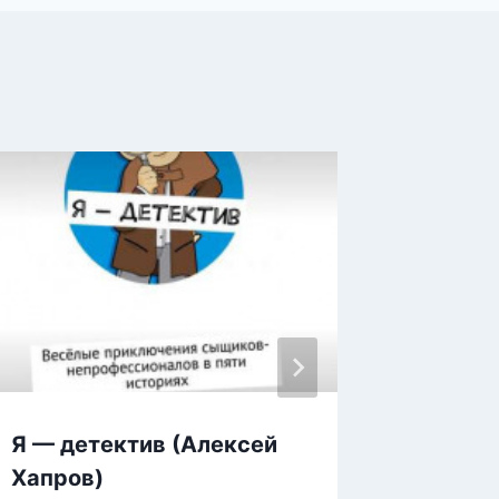
Я — детектив (Алексей
Юморис
Хапров)
(Илья 