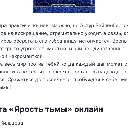
ра практически невозможно, но Артур Вайленбергск
ое на воскрешение, стремительно уходит, а связь, к
иров оберегать его избранницу, истончается. Верны
открыто угрожают смертью, и они не единственные,
ной некроманткой.
да весь мир против тебя? Когда каждый шаг может 
авны и кажется, что совсем не осталось надежды, о
ся. Сражаться до последнего, пробуждая в себе см
тьмы!
га «Ярость тьмы» онлайн
 Жильцова