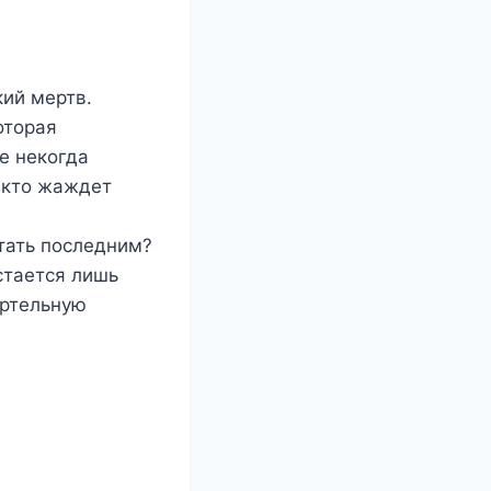
ий мертв.
оторая
е некогда
 кто жаждет
стать последним?
стается лишь
ертельную