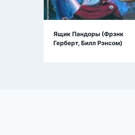
м
Ящик Пандоры (Фрэнк
Герберт, Билл Рэнсом)