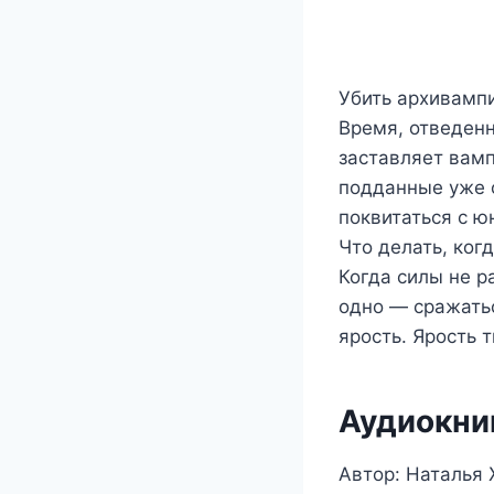
Убить архивампи
Время, отведенн
заставляет вамп
подданные уже 
поквитаться с ю
Что делать, ког
Когда силы не р
одно — сражать
ярость. Ярость 
Аудиокни
Автор: Наталья