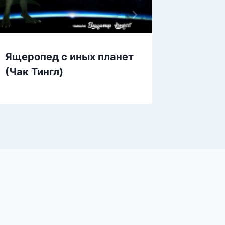
Ящеропед с иных планет
Ящер с
(Чак Тингл)
грусти