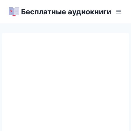
Перейти
Бесплатные аудиокниги
к
содержимому