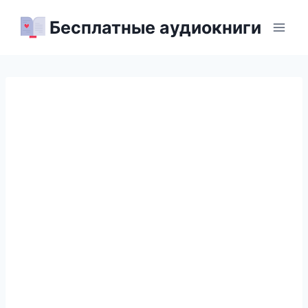
Перейти
Бесплатные аудиокниги
к
содержимому