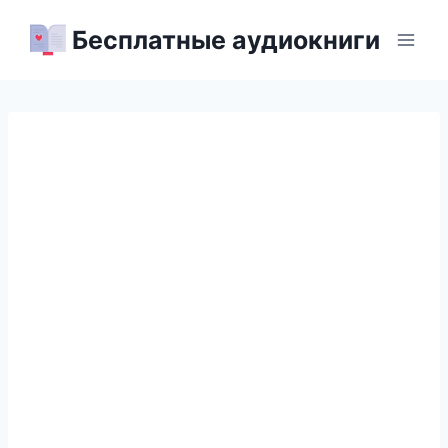
Перейти
Бесплатные аудиокниги
к
содержимому