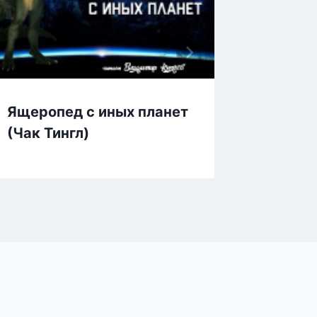
Ящеропед с иных планет
Ящер с
(Чак Тингл)
грусти