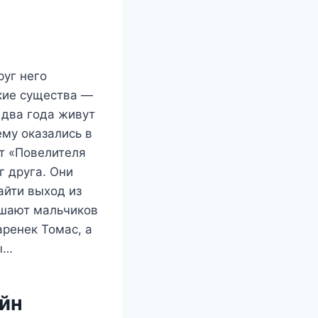
руг него
кие существа —
 два года живут
ему оказались в
от «Повелителя
г друга. Они
айти выход из
ушают мальчиков
аренек Томас, а
ы…
айн