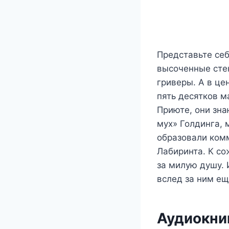
Представьте себ
высоченные сте
гриверы. А в це
пять десятков м
Приюте, они зна
мух» Голдинга, 
образовали комм
Лабиринта. К со
за милую душу. 
вслед за ним е
Аудиокни