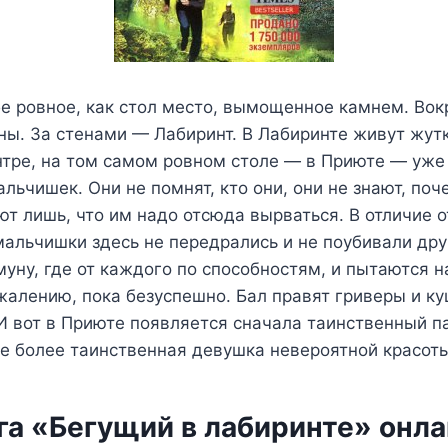
е ровное, как стол место, вымощенное камнем. Вок
ны. За стенами — Лабиринт. В Лабиринте живут жут
нтре, на том самом ровном столе — в Приюте — уже
альчишек. Они не помнят, кто они, они не знают, поч
ют лишь, что им надо отсюда вырваться. В отличие 
мальчишки здесь не передрались и не поубивали дру
уну, где от каждого по способностям, и пытаются н
жалению, пока безуспешно. Бал правят гриверы и к
И вот в Приюте появляется сначала таинственный п
ще более таинственная девушка невероятной красот
га «Бегущий в лабиринте» онл