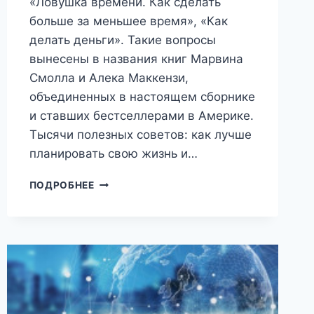
«Ловушка времени. Как сделать
больше за меньшее время», «Как
делать деньги». Такие вопросы
вынесены в названия книг Марвина
Смолла и Алека Маккензи,
объединенных в настоящем сборнике
и ставших бестселлерами в Америке.
Тысячи полезных советов: как лучше
планировать свою жизнь и…
КАК
ПОДРОБНЕЕ
СТАТЬ
ПРЕДПРИИМЧИВЫМ
И
БОГАТЫМ:
ИЗ
АМЕРИКАНСКИХ
РЕЦЕПТОВ
(МАРВИН