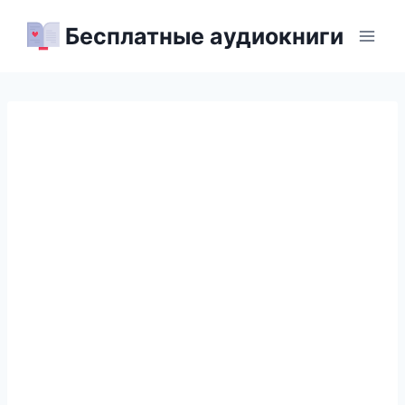
Перейти
Бесплатные аудиокниги
к
содержимому