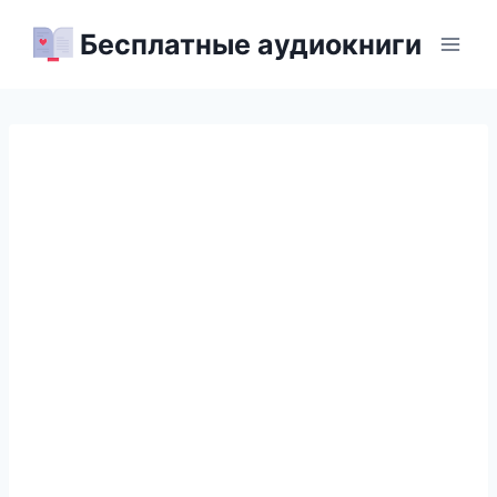
Перейти
Бесплатные аудиокниги
к
содержимому