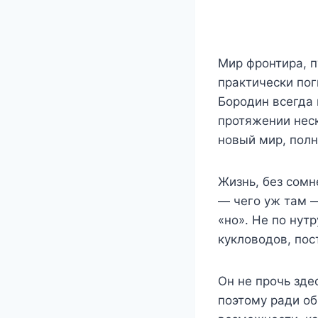
Мир фронтира, п
практически пог
Бородин всегда 
протяжении неск
новый мир, полн
Жизнь, без сомне
— чего уж там —
«но». Не по нут
кукловодов, по
Он не прочь зде
поэтому ради об