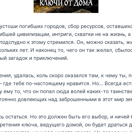
устоши погибших городов, сбор ресурсов, оставших
ибшей цивилизации, интриги, схватки не на жизнь, а
подспудно к этому стремился. Он, можно сказать, ж
ольких лет. И наконец то, чего он так желал, сбыло
ый загадок и приключений.
ния, удалась, коль скоро оказался там, к чему ты, по
 где тебе по-настоящему нравится. Но… Всегда ест
ру ему то, что он попал сюда волей каких-то таинст
стоянно довлеющих над заброшенными в этот мир з
сь остаться. Но это должен быть его выбор, и ничей
ретения ключа, ведущего домой, он будет драться 