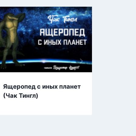
Ящеропед с иных планет
Ящер с
(Чак Тингл)
грусти