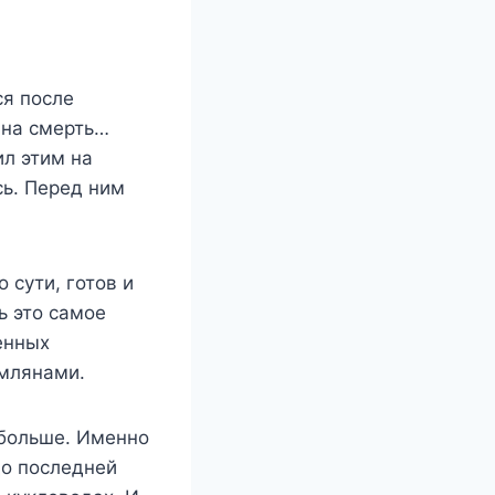
ся после
 на смерть…
ил этим на
сь. Перед ним
 сути, готов и
ь это самое
венных
емлянами.
 больше. Именно
до последней