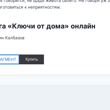
к говорится, не щадя живота своего. Не говоря уж о
готовиться к неприятностям.
га «Ключи от дома» онлайн
ин Калбазов