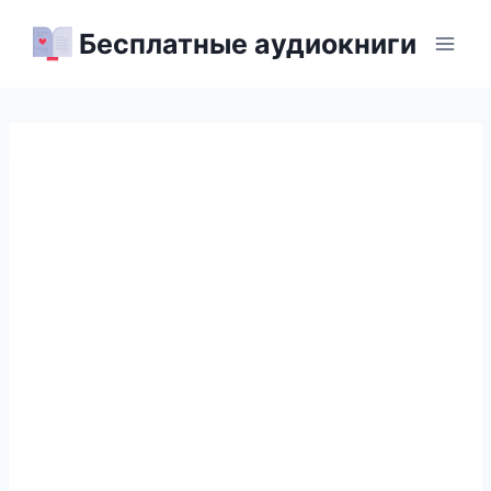
Перейти
Бесплатные аудиокниги
к
содержимому