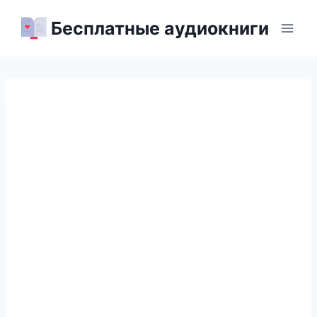
Перейти
Бесплатные аудиокниги
к
содержимому