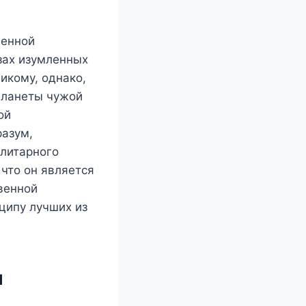
ленной
азах изумленных
икому, однако,
 планеты чужой
ой
разум,
алитарного
 что он является
венной
ципу лучших из
н