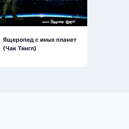
Ящеропед с иных планет
Ящер с
(Чак Тингл)
грусти