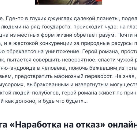
. Где-то в глухих джунглях далекой планеты, поде
людьми на ряд государств, происходит чудо: на гл
на из местных форм жизни обретает разум. Почти н
а, и в жестокой конкуренции за природные ресурсы
ью обрекается на уничтожение. Герой романа, прост
к, пытается совершить невероятное: спасти чужой 
ыню-андроида в человека, помочь бежавшим из тот
зьям, предотвратить мафиозный переворот. Не зная,
мусором», выбракованным и извергнутым могущест
ктой людей-полубогов, герой романа живет по прин
й как должно, и будь что будет»…
а «Наработка на отказ» онлай