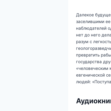
Далекое будущее
заселившими ее 
наблюдателей од
нет до него дел
разум с легкост
геологоразведчи
превратить раб
государства дру
«человеческим 
евгенической се
людей: «Поступа
Аудиокниг