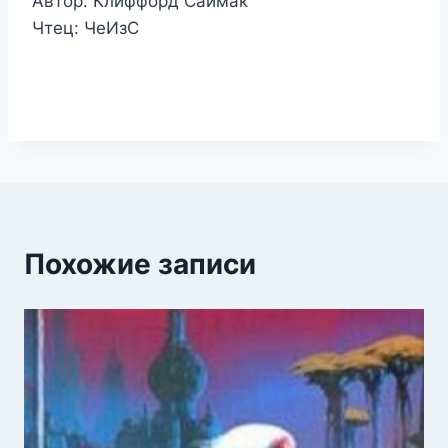
Автор: Клиффорд Саймак
Чтец: ЧеИзС
Похожие записи