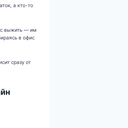
ток, а кто-то
нс выжить — им
бираясь в офис
сит сразу от
айн