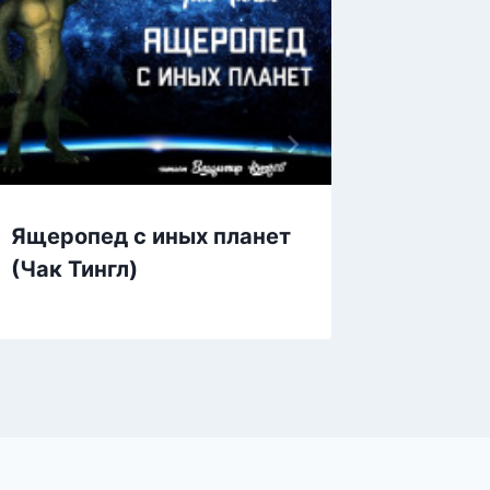
Ящеропед с иных планет
Ящер с
(Чак Тингл)
грусти