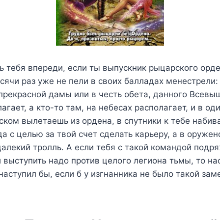
 тебя впереди, если ты выпускник рыцарского орде
ысячи раз уже не пели в своих балладах менестрели:
прекрасной дамы или в честь обета, данного Всевы
агает, а кто-то там, на небесах располагает, и в о
ском вылетаешь из ордена, в спутники к тебе набива
а с целью за твой счет сделать карьеру, а в оружен
алекий тролль. А если тебя с такой командой подр
 выступить надо против целого легиона тьмы, то н
наступил бы, если б у изгнанника не было такой за