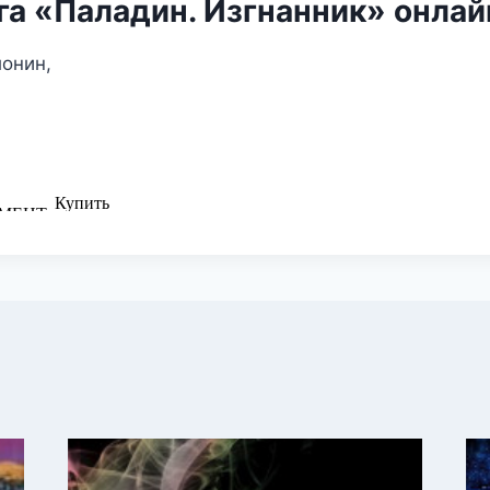
га «Паладин. Изгнанник» онлай
онин,