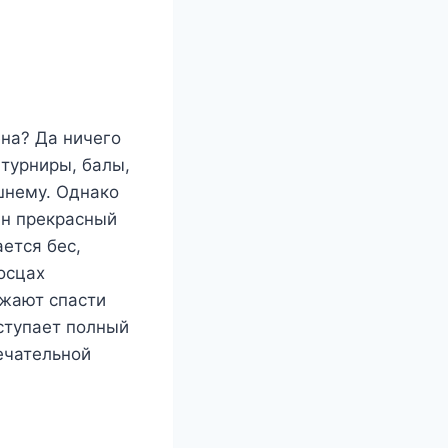
на? Да ничего
 турниры, балы,
шнему. Однако
дин прекрасный
ется бес,
осцах
яжают спасти
аступает полный
мечательной