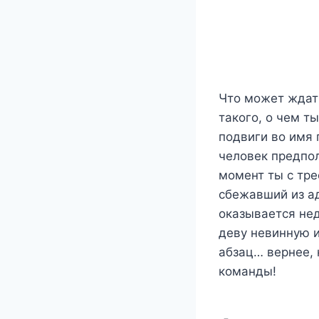
Что может ждать
такого, о чем т
подвиги во имя 
человек предпол
момент ты с тре
сбежавший из ад
оказывается нед
деву невинную и
абзац… вернее, 
команды!