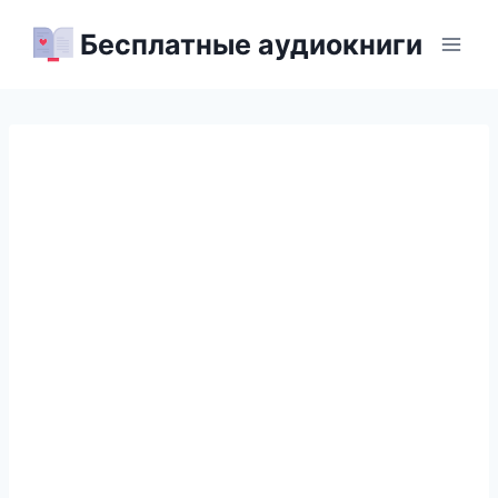
Перейти
Бесплатные аудиокниги
к
содержимому