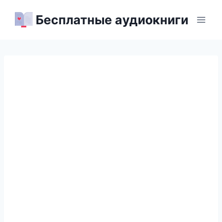
Перейти
Бесплатные аудиокниги
к
содержимому