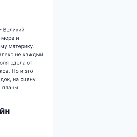
– Великий
 море и
ому материку.
алеко не каждый
воля сделают
ов. Но и это
док, на сцену
е планы…
айн