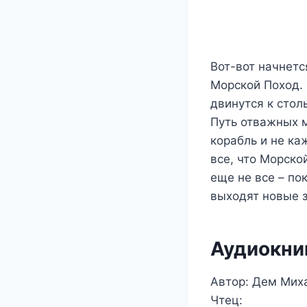
Вот-вот начнет
Морской Поход. 
двинутся к стол
Путь отважных 
корабль и не ка
все, что Морско
еще не все – по
выходят новые 
Аудиокниг
Автор: Дем Мих
Чтец: