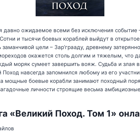
ся давно ожидаемое всеми без исключения событие 
Сотни и тысячи боевых кораблей выйдут в открытое
ь заманчивой цели – Зар’грааду, древнему затерянн
мореходов окажется столь долгим и тяжелым, что д
ждый моряк сумеет завершить вояж. Судьба и злая 
й Поход навсегда запомнился любому из его участник
ка мощные боевые корабли занимают походный поря
загадочные личности строящие весьма амбициозны
а «Великий Поход. Том 1» онл
айлов