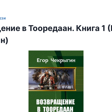
ЕЗИ
ние в Тооредаан. Книга 1 (
н)