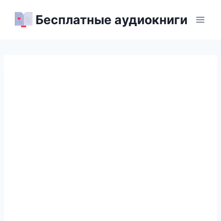
Перейти
Бесплатные аудиокниги
к
содержимому