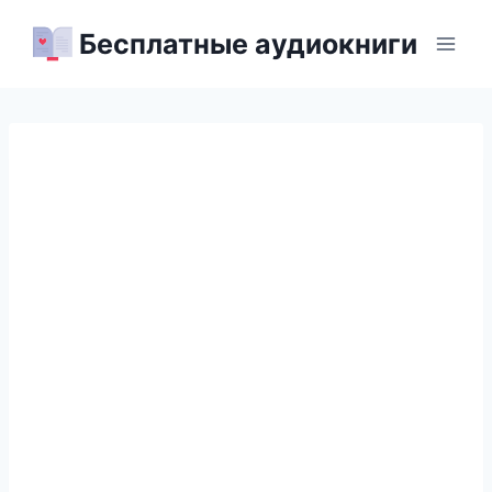
Перейти
Бесплатные аудиокниги
к
содержимому