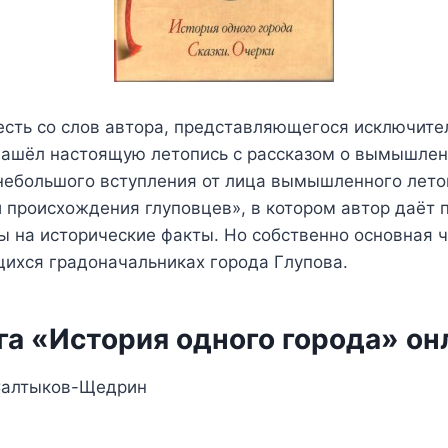
есть со слов автора, представляющегося исключите
нашёл настоящую летопись с рассказом о вымышле
 небольшого вступления от лица вымышленного лето
и происхождения глуповцев», в котором автор даёт 
ы на исторические факты. Но собственно основная ч
ихся градоначальниках города Глупова.
га «История одного города» он
Салтыков-Щедрин