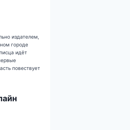
льно издателем,
нном городе
писца идёт
первые
асть повествует
лайн