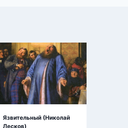
Язвительный (Николай
Ягоды 
Лесков)