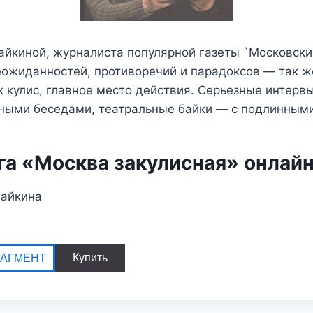
айкиной, журналиста популярной газеты `Московски
еожиданностей, противоречий и парадоксов — так ж
 кулис, главное место действия. Серьезные интерв
вными беседами, театральные байки — с подлинным
га «Москва закулисная» онлай
Райкина