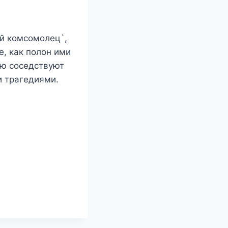
й комсомолец`,
е, как полон ими
ью соседствуют
и трагедиями.
н