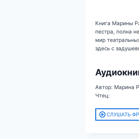
Книга Марины Р
пестра, полна н
мир театральных
здесь с задуше
Аудиокни
Автор: Марина 
Чтец: